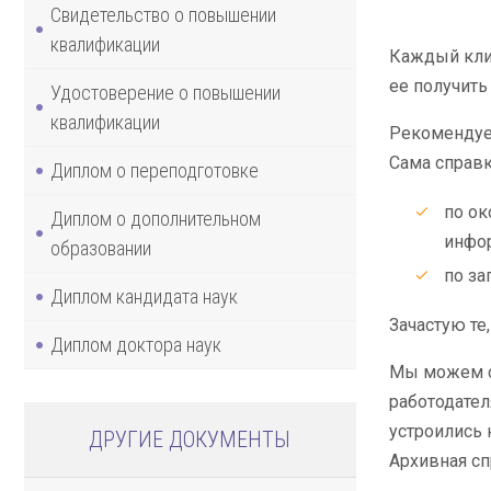
Свидетельство о повышении
квалификации
Каждый клие
ее получить
Удостоверение о повышении
квалификации
Рекомендуе
Сама справк
Диплом о переподготовке
по ок
Диплом о дополнительном
инфор
образовании
по за
Диплом кандидата наук
Зачастую те
Диплом доктора наук
Мы можем с
работодател
устроились 
ДРУГИЕ ДОКУМЕНТЫ
Архивная сп