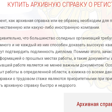
КУПИТЬ АРХИВНУЮ СПРАВКУ О РЕГИС
ент, как архивная справка или ее образец необходим для
ечественную или какую-либо иностранную компании.
ивительно, что большинство солидных организаций треб
 много и не каждый из них способен доказать высокую кв
ут подтвердить подлинность диплома. Помимо этого, зача
формацией о прошлых местах работы, а такие документы 
ывшей работе является не менее важным документом. Ос
т работы в определенной области, а книжка со всеми дан
равки о трудовом стаже являются приоритетными при прием
ть архивную справку быстро и недорого.
Архивная спра