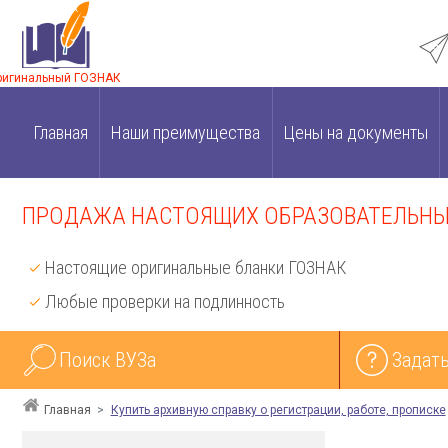
ригинальный ГОЗНАК
Главная
Наши преимущества
Цены на документы
ПРОДАЖА НАСТОЯЩИХ ОБРАЗОВАТЕЛЬНЫХ
Настоящие оригинальные бланки ГОЗНАК
Любые проверки на подлинность
Поиск ВУЗа
Задать
Главная
Купить архивную справку о регистрации, работе, прописке