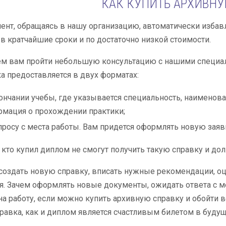
КАК КУПИТЬ АРХИВНУ
нт, обращаясь в нашу организацию, автоматически избавляе
 в кратчайшие сроки и по достаточно низкой стоимости.
м вам пройти небольшую консультацию с нашими специали
а предоставляется в двух форматах:
ончании учебы, где указывается специальность, наименов
мация о прохождении практики;
просу с места работы. Вам придется оформлять новую зая
, кто купил диплом не смогут получить такую справку и 
оздать новую справку, вписать нужные рекомендации, оц
я. Зачем оформлять новые документы, ожидать ответа с ме
на работу, если можно купить архивную справку и обойти
равка, как и диплом является счастливым билетом в буду