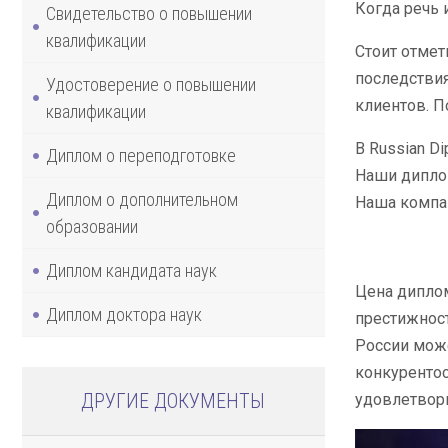
Когда речь 
Свидетельство о повышении
квалификации
Стоит отмет
последствия
Удостоверение о повышении
клиентов. П
квалификации
В Russian D
Диплом о переподготовке
Наши диплом
Диплом о дополнительном
Наша компан
образовании
Диплом кандидата наук
Цена диплом
Диплом доктора наук
престижност
России може
конкурентос
ДРУГИЕ ДОКУМЕНТЫ
удовлетвори