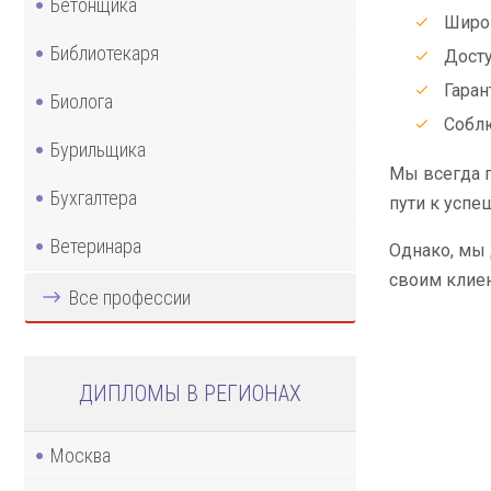
Бетонщика
Широк
Библиотекаря
Досту
Гаран
Биолога
Соблю
Бурильщика
Мы всегда г
Бухгалтера
пути к успе
Ветеринара
Однако, мы
своим клиен
Все профессии
ДИПЛОМЫ В РЕГИОНАХ
Москва