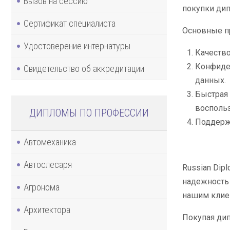
Вызов на сессию
покупки дип
Сертификат специалиста
Основные п
Удостоверение интернатуры
Качество
Конфиде
Свидетельство об аккредитации
данных.
Быстрая 
воспольз
ДИПЛОМЫ ПО ПРОФЕССИИ
Поддержк
Автомеханика
Автослесаря
Russian Dip
надежность 
Агронома
нашим клиен
Архитектора
Покупая дип