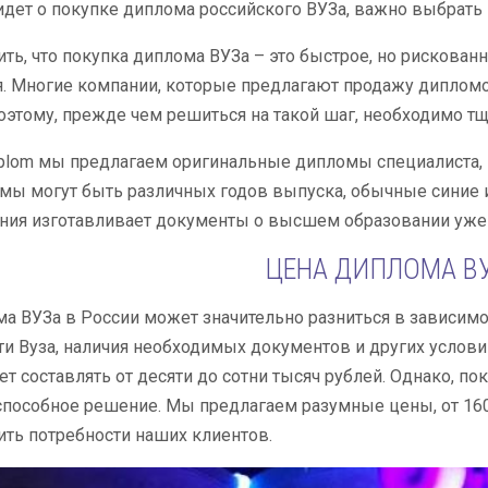
идет о покупке диплома российского ВУЗа, важно выбрать
ить, что покупка диплома ВУЗа – это быстрое, но рискова
. Многие компании, которые предлагают продажу дипломов
оэтому, прежде чем решиться на такой шаг, необходимо т
iplom мы предлагаем оригинальные дипломы специалиста, ма
ы могут быть различных годов выпуска, обычные синие и 
ия изготавливает документы о высшем образовании уже б
ЦЕНА ДИПЛОМА ВУ
а ВУЗа в России может значительно разниться в зависимос
и Вуза, наличия необходимых документов и других услови
т составлять от десяти до сотни тысяч рублей. Однако, по
пособное решение. Мы предлагаем разумные цены, от 160
ть потребности наших клиентов.