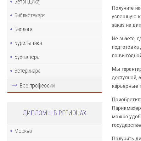
Бетонщика
Получите на
Библиотекаря
успешную к
заказ на ди
Биолога
Не знаете, 
Бурильщика
подготовка
по выгодной
Бухгалтера
Мы гарантир
Ветеринара
доступной, 
Все профессии
карьерные 
Приобретите
Парикмахер
ДИПЛОМЫ В РЕГИОНАХ
можно удобн
государстве
Москва
Получить ди