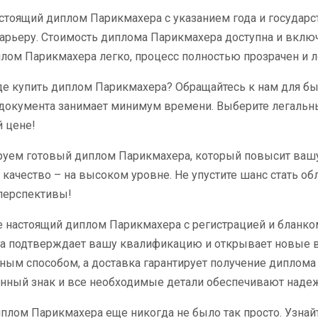
стоящий диплом Парикмахера с указанием года и государ
арьеру. Стоимость диплома Парикмахера доступна и вклю
плом Парикмахера легко, процесс полностью прозрачен и л
где купить диплом Парикмахера? Обращайтесь к нам для бы
 документа занимает минимум времени. Выберите легальн
 цене!
уем готовый диплом Парикмахера, который повысит вашу 
а качество – на высоком уровне. Не упустите шанс стать 
перспективы!
 настоящий диплом Парикмахера с регистрацией и бланком
а подтверждает вашу квалификацию и открывает новые во
ым способом, а доставка гарантирует получение диплома 
нный знак и все необходимые детали обеспечивают надеж
плом Парикмахера еще никогда не было так просто. Узнай