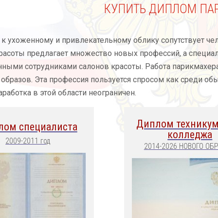
КУПИТЬ ДИПЛОМ ПА
к ухоженному и привлекательному облику сопутствует чел
расоты предлагает множество новых профессий, а специал
ными сотрудниками салонов красоты. Работа парикмахера 
образов. Эта профессия пользуется спросом как среди обы
аработка в этой области неограничен.
Диплом техникум
лом специалиста
колледжа
2009-2011 год
2014-2026 НОВОГО ОБ