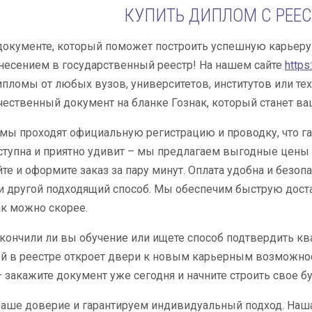
КУПИТЬ ДИПЛОМ С РЕЕ
документе, который поможет построить успешную карьеру
несением в государственный реестр! На нашем сайте
https
пломы от любых вузов, университетов, институтов или т
чественный документ на бланке Гознак, который станет в
ы проходят официальную регистрацию и проводку, что гар
тупна и приятно удивит – мы предлагаем выгодные цены д
йте и оформите заказ за пару минут. Оплата удобна и безоп
 другой подходящий способ. Мы обеспечим быструю доста
к можно скорее.
кончили ли вы обучение или ищете способ подтвердить к
й в реестре откроет двери к новым карьерным возможнос
– закажите документ уже сегодня и начните строить свое б
ше доверие и гарантируем индивидуальный подход. Наша 