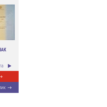
НАК
та
лик