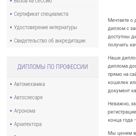
Вызов на сессию
Сертификат специалиста
Мечтаете о 
Удостоверение интернатуры
диплом с за
доступны ди
Свидетельство об аккредитации
получить ка
Наши диплом
ДИПЛОМЫ ПО ПРОФЕССИИ
диплома дос
прямо на са
кошелек или
Автомеханика
документ ка
Автослесаря
Неважно, за
Агронома
регистрацие
конца года 
Архитектора
Мы ценим ва