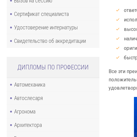
Вызов на сессию
ответ
Сертификат специалиста
испол
Удостоверение интернатуры
высок
налич
Свидетельство об аккредитации
ориги
быстр
ДИПЛОМЫ ПО ПРОФЕССИИ
Все эти пре
положительн
Автомеханика
удовлетвори
Автослесаря
Агронома
Архитектора