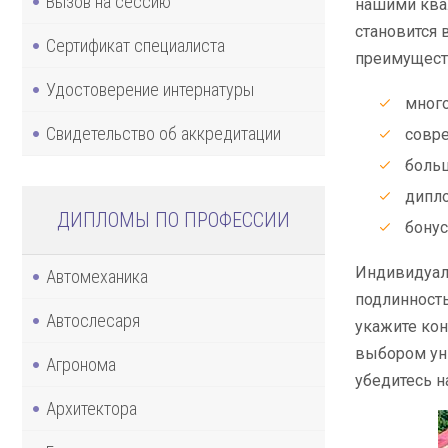
Вызов на сессию
нашими квал
становится 
Сертификат специалиста
преимущест
Удостоверение интернатуры
много
Свидетельство об аккредитации
совре
боль
дипло
ДИПЛОМЫ ПО ПРОФЕССИИ
бонус
Индивидуал
Автомеханика
подлинность
Автослесаря
укажите кон
выбором уни
Агронома
убедитесь н
Архитектора