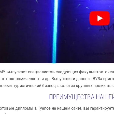
У выпускает специалистов следующих факультетов: океан
ого, экономического и др. Выпускники данного ВУЗа приго
еклама, туристический бизнес, экология крупных промышл
ПРЕИМУЩЕСТВА НАШЕ
отовые дипломы в Туапсе на нашем сайте, вы гарантирует