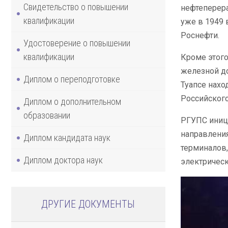
Свидетельство о повышении
нефтеперера
квалификации
уже в 1949 
Роснефти.
Удостоверение о повышении
квалификации
Кроме этого
железной до
Диплом о переподготовке
Туапсе нахо
Российского
Диплом о дополнительном
образовании
РГУПС иници
направления
Диплом кандидата наук
терминалов,
Диплом доктора наук
электрическ
ДРУГИЕ ДОКУМЕНТЫ