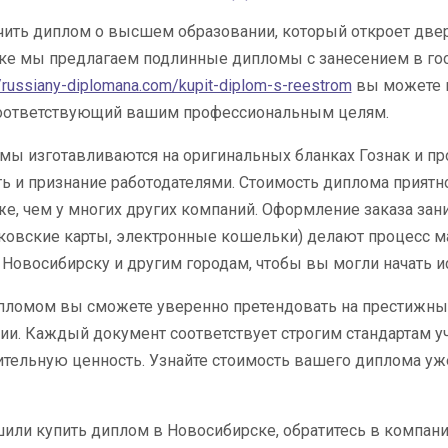
учить диплом о высшем образовании, который откроет дв
ке мы предлагаем подлинные дипломы с занесением в гос
//russiany-diplomana.com/kupit-diplom-s-reestrom
вы можете в
 соответствующий вашим профессиональным целям.
ы изготавливаются на оригинальных бланках Гознак и про
ь и признание работодателями. Стоимость диплома прият
е, чем у многих других компаний. Оформление заказа зан
нковские карты, электронные кошельки) делают процесс 
 Новосибирску и другим городам, чтобы вы могли начать 
пломом вы сможете уверенно претендовать на престижные
и. Каждый документ соответствует строгим стандартам уч
тельную ценность. Узнайте стоимость вашего диплома уже 
или купить диплом в Новосибирске, обратитесь в компан