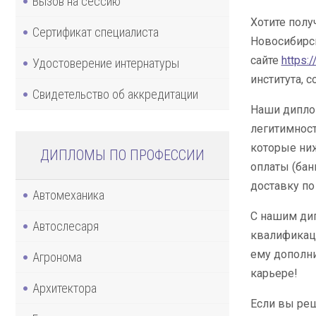
Вызов на сессию
Хотите пол
Сертификат специалиста
Новосибирс
сайте
https:
Удостоверение интернатуры
института,
Свидетельство об аккредитации
Наши диплом
легитимност
которые ниж
ДИПЛОМЫ ПО ПРОФЕССИИ
оплаты (ба
доставку по
Автомеханика
С нашим ди
Автослесаря
квалификаци
ему дополни
Агронома
карьере!
Архитектора
Если вы реш