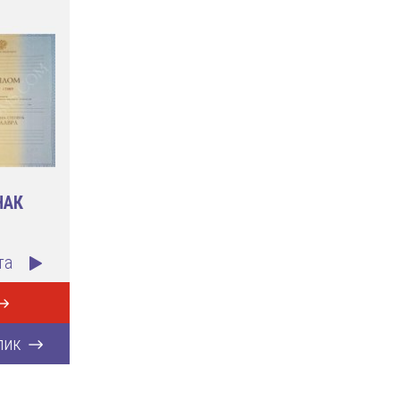
НАК
та
лик