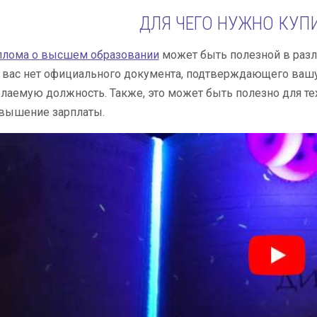
ДЛЯ ЧЕГО НУЖНО КУП
плома о высшем образовании
может быть полезной в разли
у вас нет официального документа, подтверждающего ва
лаемую должность. Также, это может быть полезно для те
овышение зарплаты.