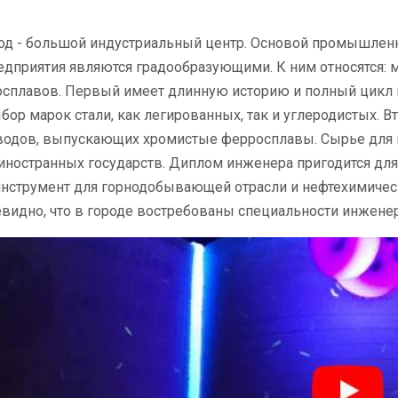
од - большой индустриальный центр. Основой промышленн
дприятия являются градообразующими. К ним относятся: м
сплавов. Первый имеет длинную историю и полный цикл м
ор марок стали, как легированных, так и углеродистых. Вт
водов, выпускающих хромистые ферросплавы. Сырье для в
иностранных государств. Диплом инженера пригодится дл
инструмент для горнодобывающей отрасли и нефтехимичес
видно, что в городе востребованы специальности инженеро