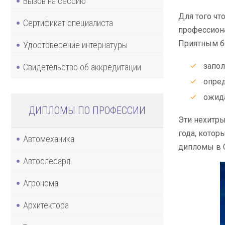
Вызов на сессию
Для того чт
Сертификат специалиста
профессиона
Приятным бо
Удостоверение интернатуры
запол
Свидетельство об аккредитации
опред
ожид
ДИПЛОМЫ ПО ПРОФЕССИИ
Эти нехитры
года, котор
Автомеханика
дипломы в С
Автослесаря
Агронома
Архитектора