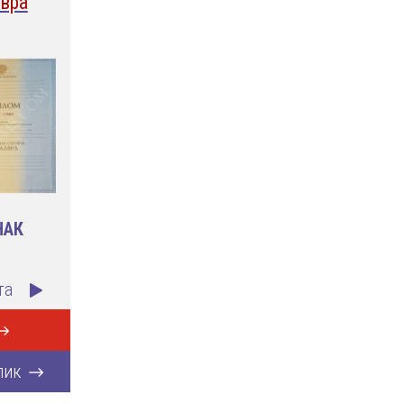
вра
НАК
та
лик