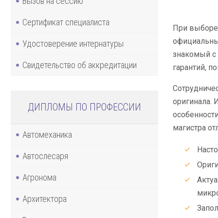
Вызов на сессию
Сертификат специалиста
При выборе 
официальных
Удостоверение интернатуры
знакомый с 
Свидетельство об аккредитации
гарантий, п
Сотрудничес
оригинала. 
ДИПЛОМЫ ПО ПРОФЕССИИ
особенности
магистра от
Автомеханика
Наст
Автослесаря
Ориг
Агронома
Актуа
микро
Архитектора
Запол