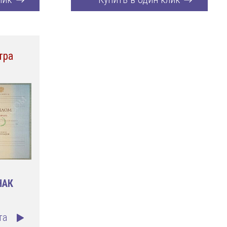
тра
НАК
та