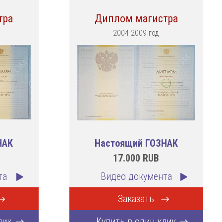
тра
Диплом магистра
2004-2009 год
НАК
Настоящий ГОЗНАК
17.000
RUB
та
Видео документа
Заказать
лик
Купить в один клик