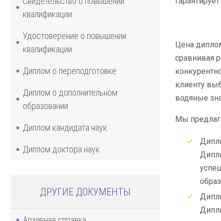
Свидетельство о повышении
гарантируе
квалификации
Удостоверение о повышении
Цена диплом
квалификации
сравнивая р
Диплом о переподготовке
конкурентно
клиенту выб
Диплом о дополнительном
водяные зна
образовании
Мы предлаг
Диплом кандидата наук
Дипло
Диплом доктора наук
Дипло
успеш
образ
ДРУГИЕ ДОКУМЕНТЫ
Дипло
Дипло
Архивная справка