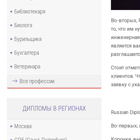
Библиотекаря
Во-вторых, 
Биолога
то, что им 
инженерная 
Бурильщика
является ва
Бухгалтера
разглашаетс
Ветеринара
Стоит отмет
клиентов. Ч
Все профессии
заявку с ук
ДИПЛОМЫ В РЕГИОНАХ
Russian Dip
Москва
Во-первых, 
Корочки, вы
СПб (Санкт-Петербург)