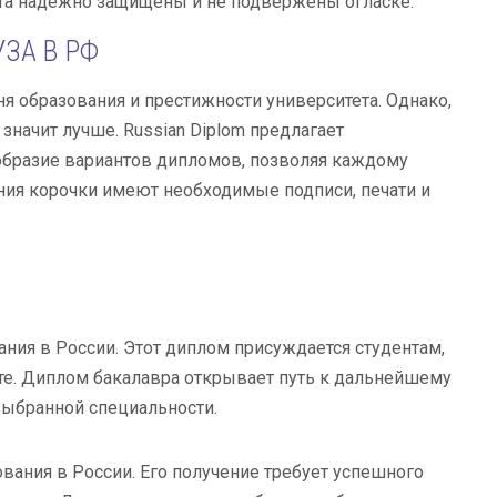
та надежно защищены и не подвержены огласке.
ЗА В РФ
я образования и престижности университета. Однако,
значит лучше. Russian Diplom предлагает
ообразие вариантов дипломов, позволяя каждому
ния корочки имеют необходимые подписи, печати и
ия в России. Этот диплом присуждается студентам,
е. Диплом бакалавра открывает путь к дальнейшему
выбранной специальности.
ания в России. Его получение требует успешного