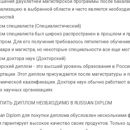
шения двухлетней магистерской программы после бакалавр
ализацию в выбранной области и часто является необхо
остей.
м специалиста (Специалистический)
м специалиста был широко распространен в прошлом и п
тром. Для его получения требовалось пятилетнее обучение
авра и магистра, но некоторые специальности все еще мо
м доктора наук (Докторский)
рский диплом - это высший уровень образования в Росси
ртации. Этот диплом присуждается после магистратуры и 
мической квалификации. Доктора наук обычно работают в
х научных организациях.
ПИТЬ ДИПЛОМ НЕОБХОДИМО В RUSSIAN DIPLOM
an Diplom для покупки диплома обусловлен несколькими ф
и гарантирует высокое качество своих продуктов. Только