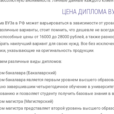
т абсолютную анонимность. Личные данные каждого клиен
ЦЕНА ДИПЛОМА ВУ
а ВУЗа в РФ может варьироваться в зависимости от уровн
азличные варианты, стоит помнить, что дешевле не всегда 
способные цены от 16000 до 28000 рублей, а также разн
рать наилучший вариант для своих нужд. Все без исключе
ки, указывающие на оригинальность продукции.
аем различные виды дипломов:
м бакалавра (Бакалаврский)
м бакалавра является первым уровнем высшего образован
но завершившим четырегодичное обучение в университет
ованию и позволяет студенту получить базовые знания в 
м магистра (Магистерский)
м магистра представляет второй уровень высшего образов