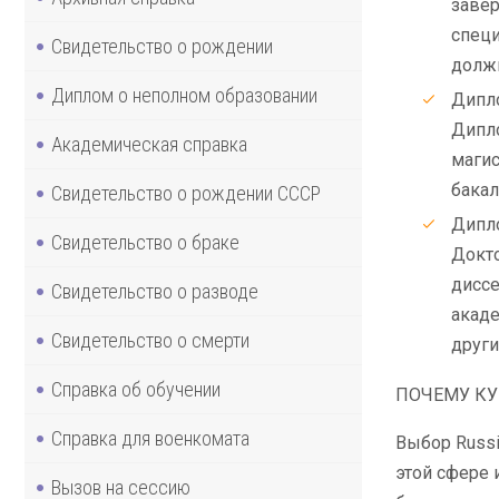
завер
специ
Свидетельство о рождении
должн
Диплом о неполном образовании
Дипло
Дипло
Академическая справка
магис
бакал
Свидетельство о рождении СССР
Дипло
Свидетельство о браке
Докто
диссе
Свидетельство о разводе
акаде
Свидетельство о смерти
други
Справка об обучении
ПОЧЕМУ КУ
Справка для военкомата
Выбор Russi
этой сфере 
Вызов на сессию