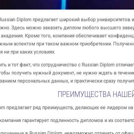
Russian Diplom предлагает широкий выбор университетов и
нужно. Здесь можно заказать диплом любого высшего заве
академия. Кроме того, компания обеспечивает конфиденци
жным аспектом при таком важном приобретении. Полученна
я ни при каких условиях.
ить и тот факт, что сотрудничество с Russian Diplom отли
тобы получить нужный документ, не нужно ждать в течени
азанием персональных данных, и практически сразу получи
ПРЕИМУЩЕСТВА НАШЕ
lom предлагает ряд преимуществ, делающих ее лидером н
компания гарантирует подлинность дипломов и их соответс
пущенные в Russian Diplom, невозможно отличить от офиц