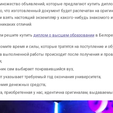
 множество объявлений, которые предлагают купить дипл
го, что изготовленный документ будет распечатан на ориги
и взять настоящий экземпляр у какого-нибудь знакомого и
никаких отличий.
сли решите купить
диплом о высшем образовании
в Белорец
омите время и силы, которые тратятся на поступление и обу
а выполненной работы происходит после получения и пров
;
чик сам выбирает понравившийся вуз;
т указывает требуемый год окончания университета;
мия денежных средств;
а, приобретенная у нас, идентична оригиналам, выдаваем