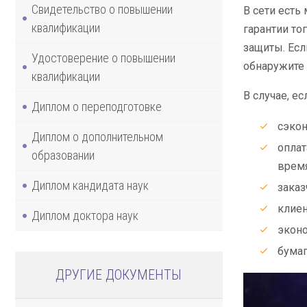
Свидетельство о повышении
В сети есть
квалификации
гарантии то
защиты. Есл
Удостоверение о повышении
обнаружите 
квалификации
В случае, е
Диплом о переподготовке
сэкон
Диплом о дополнительном
оплат
образовании
время
Диплом кандидата наук
заказ
клиен
Диплом доктора наук
эконо
бумаг
ДРУГИЕ ДОКУМЕНТЫ