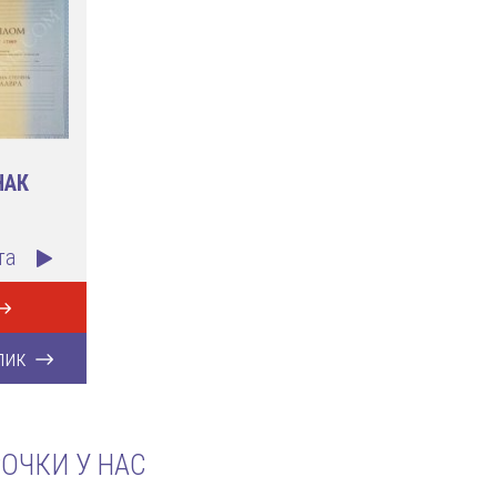
НАК
та
лик
ОЧКИ У НАС