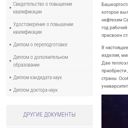
Свидетельство о повышении
Башкортоста
квалификации
которое вып
нефтехим Са
Удостоверение о повышении
год рабочий
квалификации
присвоен ст
Диплом о переподготовке
В настоящее
изделия, ми
Диплом о дополнительном
Две теплоэл
образовании
приобрести
Диплом кандидата наук
страны. Осо
университет
Диплом доктора наук
ДРУГИЕ ДОКУМЕНТЫ