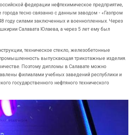
Российской федерации нефтехимическое предприятие,
е города тесно связанно с данным заводом - «Газпром
948 году силами заключенных и военнопленных. Через
ашкирии Салавата Юлаева, а через 5 лет ему был
струкции, техническое стекло, железобетонные
ая промышленность выпускающая трикотажные изделия.
ричестве. Поэтому дипломы в Салавате можно
тавлены филиалами учебных заведений республики и
ского государственного нефтяного технического