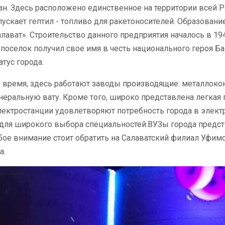
н. Здесь расположено единственное на территории всей 
ускает гептил - топливо для ракетоносителей. Образовани
лават». Строительство данного предприятия началось в 1
 поселок получил свое имя в честь национального героя Б
атус города.
 время, здесь работают заводы производящие: металлокон
неральную вату. Кроме того, широко представлена легк
ектростанции удовлетворяют потребность города в элект
 для широкого выбора специальностей.ВУЗы города предс
бое внимание стоит обратить на Салаватский филиал Уфим
а.