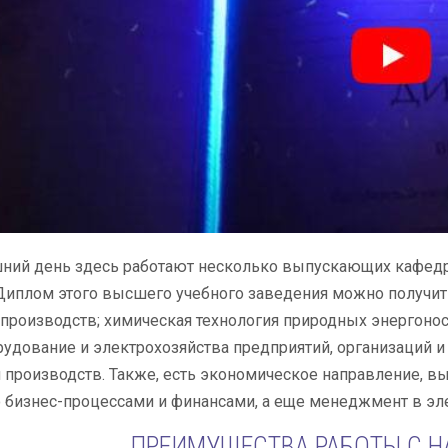
ний день здесь работают несколько выпускающих кафедр,
 Диплом этого высшего учебного заведения можно получи
производств; химическая технология природных энергонос
удование и электрохозяйства предприятий, организаций и
 производств. Также, есть экономическое направление, 
бизнес-процессами и финансами, а еще менеджмент в эле
ПРЕИМУЩЕСТВА РАБОТЫ С 