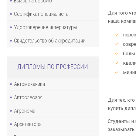
Вызов на сессию
Для того чт
Сертификат специалиста
наша компан
Удостоверение интернатуры
персо
Свидетельство об аккредитации
совре
больш
квал
ДИПЛОМЫ ПО ПРОФЕССИИ
миним
Автомеханика
Автослесаря
Для тех, кт
купить дипл
Агронома
Студенты и 
Архитектора
заказывать 