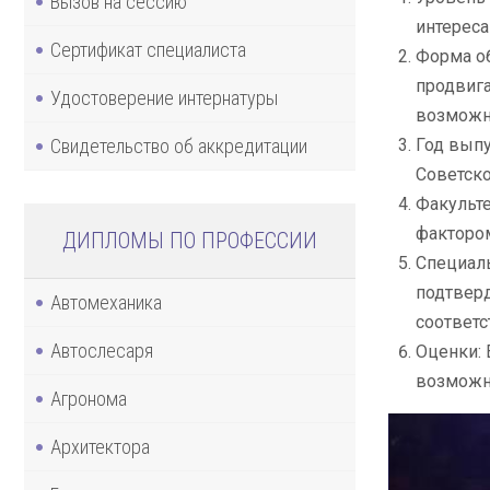
Вызов на сессию
интереса
Сертификат специалиста
Форма об
продвига
Удостоверение интернатуры
возможно
Свидетельство об аккредитации
Год выпу
Советско
Факульте
фактором
ДИПЛОМЫ ПО ПРОФЕССИИ
Специаль
подтверд
Автомеханика
соответс
Автослесаря
Оценки: 
возможно
Агронома
Архитектора