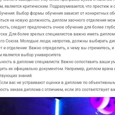
м, является критическим. Подразумевается, что престиж и 
учения: Выбор формы обучения зависит от конкретных обсто
ться на новую должность, диплом заочного отделения мож
сть, следует предпочесть очное обучение для более глуб
ска: Для более зрелых специалистов важно иметь диплом 
го Союза. Молодые люди, напротив, должны выбирать дип
т и отделение: Важно определить, к чему вы стремитесь, 
 является выбор университета.
ность в дипломе специалиста: Важно сопоставить ваши у
ить их официально документом. Например, диплом врача и
твующих знаний.
Если вас не устраивают оценки в дипломе по объективны
сть заказа диплома с отличием, если это соответствует в