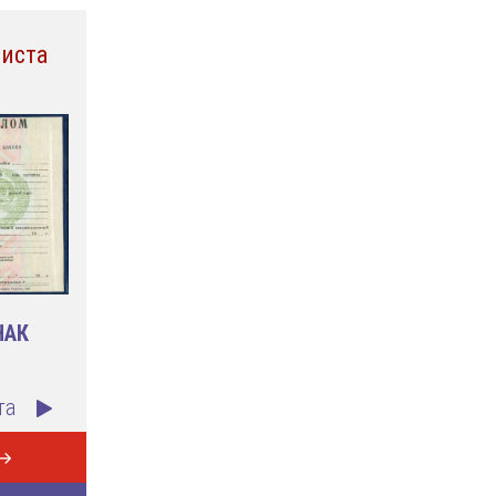
иста
НАК
та