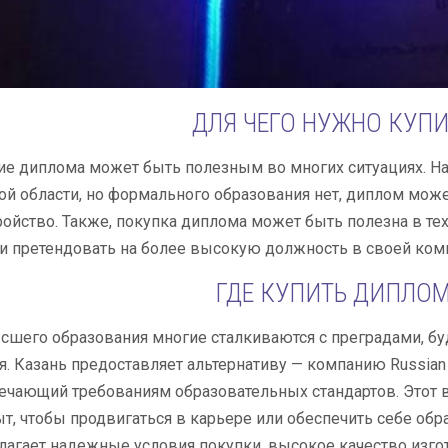
ДЛЯ ЧЕГО НУЖНО КУП
е диплома может быть полезным во многих ситуациях. Напр
й области, но формального образования нет, диплом мож
ройство. Также, покупка диплома может быть полезна в тех
и претендовать на более высокую должность в своей ком
ГДЕ КУПИТЬ ДИПЛОМ
сшего образования многие сталкиваются с преградами, бу
я. Казань предоставляет альтернативу — компанию Russia
ечающий требованиям образовательных стандартов. Этот 
ыт, чтобы продвигаться в карьере или обеспечить себе обр
лагает надежные условия покупки, высокое качество изго