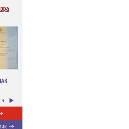
вра
НАК
та
лик