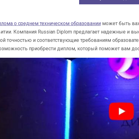
плома о среднем техническом образовании
может быть важ
итии. Компания Russian Diplom предлагает надежные и 
й точностью и соответствующие требованиям образовател
озможность приобрести диплом, который поможет вам до